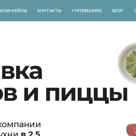
WOW-КЕЙСЫ
КОНТАКТЫ
+79138929950
БЛОГ
вка
в и пиццы
 компании
кухни
в 2,5