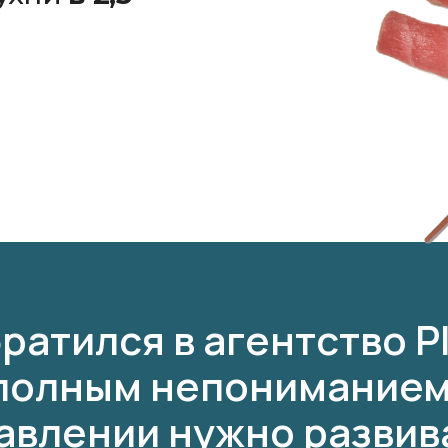
ратился в агентство P
 полным непониманием
авлении нужно развив