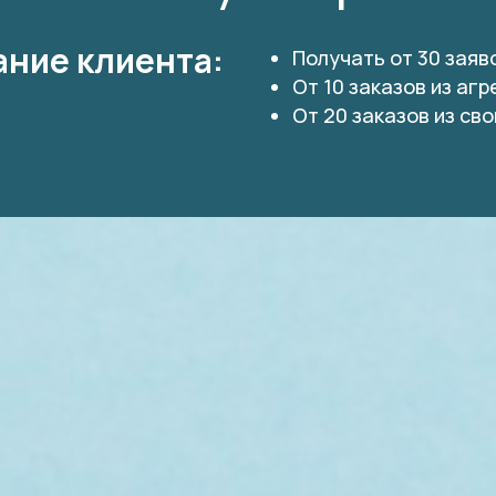
ание клиента:
Получать от 30 заяво
От 10 заказов из аг
От 20 заказов из св