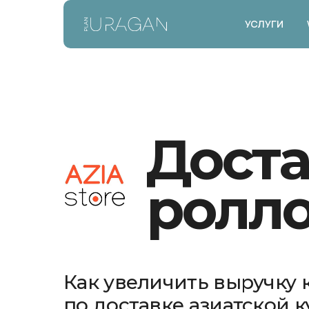
УСЛУГИ
Доста
ролло
Как увеличить выручку
по доставке азиатской 