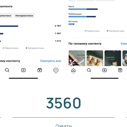
3560
Охваты