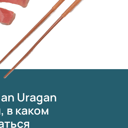
lan Uragan
, в каком
аться