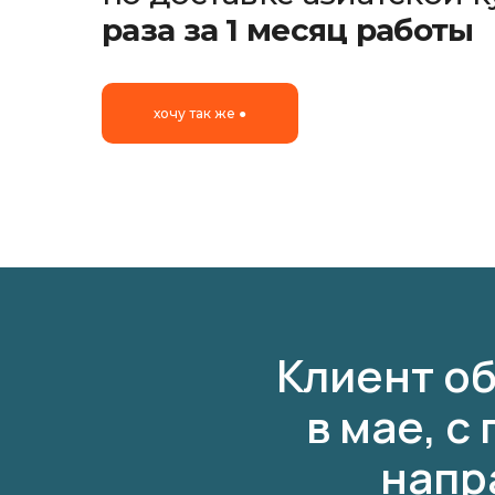
раза за 1 месяц работы
хочу так же ●
Клиент об
в мае, с
напр