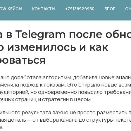
OW-КЕЙСЫ
КОНТАКТЫ
+79138929950
БЛОГ
О 
 в Telegram после об
то изменилось и как
роваться
зно доработала алгоритмы, добавила новые анали
менила подход к показам. Это открыло новые воз
аудиторией, но одновременно повысило требовани
очных страниц и стратегии в целом.
ильного результата важно не просто разместить п
дая деталь — от выбора канала до структуры текст
е.