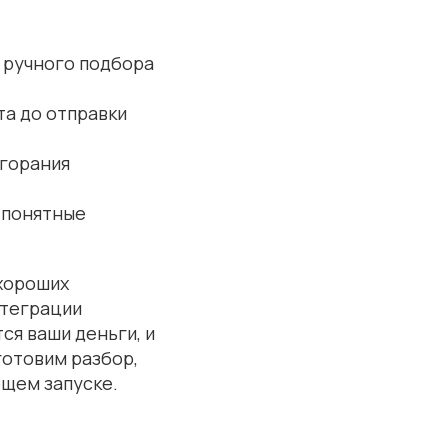
и ручного подбора
та до отправки
горания
 понятные
 хороших
нтеграции
ся ваши деньги, и
дготовим разбор,
ющем запуске.