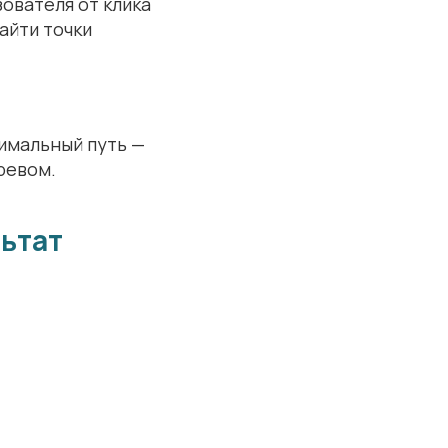
ователя от клика
айти точки
тимальный путь —
гревом.
ьтат