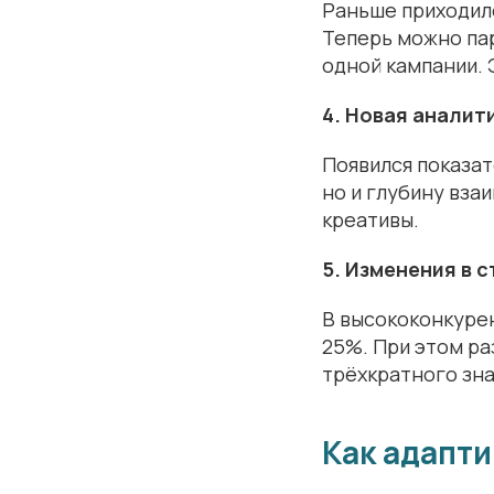
Раньше приходило
Теперь можно пар
одной кампании.
4. Новая аналит
Появился показат
но и глубину вза
креативы.
5. Изменения в 
В высококонкурен
25%. При этом ра
трёхкратного зна
Как адапти