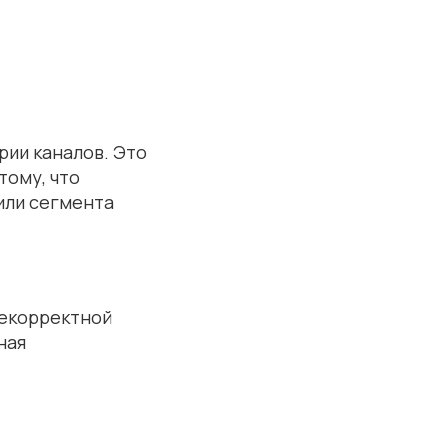
рии каналов. Это
тому, что
или сегмента
некорректной
ная