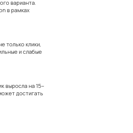
ого варианта.
on в рамках
е только клики,
ильные и слабые
ик выросла на 15–
может достигать