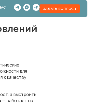
НАС
ЗАДАТЬ ВОПРОС ●
новлений
тические
можности для
я к качеству
ост, а выстроить
а — работает на