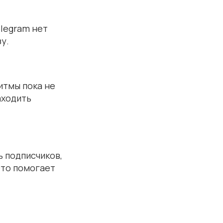
elegram нет
у.
ритмы пока не
аходить
 подписчиков,
Это помогает