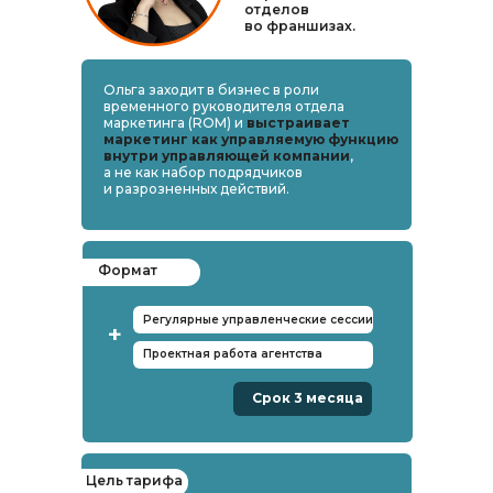
отделов
во франшизах.
Ольга заходит в бизнес в роли
временного руководителя отдела
маркетинга (ROM) и
выстраивает
маркетинг как управляемую функцию
внутри управляющей компании
,
а не как набор подрядчиков
и разрозненных действий.
Формат
Регулярные управленческие сессии
+
Проектная работа агентства
Срок 3 месяца
Цель тарифа