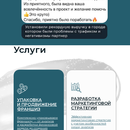
Услуги
РАЗРАБОТКА
УПАКОВКА
МАРКЕТИНГОВОЙ
И ПРОДВИЖЕНИЕ
СТРАТЕГИИ
ФРАНШИЗ
Эффективная
Комплексно упаковываем
маркетинговая стратегия
франшизу — от анализа
с учетом особенностей
и разработки финансовой
ниши, анализа
модели до создания