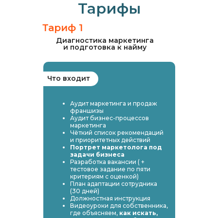
Тарифы
Тариф 1
Диагностика маркетинга
и подготовка к найму
Что входит
Аудит маркетинга и продаж
франшизы
Аудит бизнес-процессов
маркетинга
Чёткий список рекомендаций
и приоритетных действий
Портрет маркетолога под
задачи бизнеса
Разработка вакансии ( +
тестовое задание по пяти
критериям с оценкой)
План адаптации сотрудника
(30 дней)
Должностная инструкция
Видеоуроки для собственника,
где объясняем,
как искать,