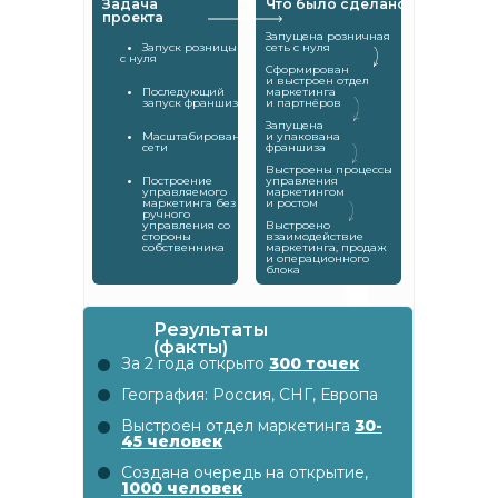
Задача
Что было сделано
проекта
Запущена розничная
Запуск розницы
сеть с нуля
-----
с нуля
Сформирован
и выстроен отдел
Последующий
маркетинга
запуск франшизы
и партнёров
Запущена
Масштабирование
и упакована
сети
франшиза
Выстроены процессы
Построение
управления
управляемого
маркетингом
маркетинга без
и ростом
ручного
управления со
Выстроено
стороны
взаимодействие
собственника
маркетинга, продаж
и операционного
блока
Результаты
(факты)
За 2 года открыто
300 точек
География: Россия, СНГ, Европа
Выстроен отдел маркетинга
30-
45 человек
Создана очередь на открытие,
Результаты (факты)
1000 человек