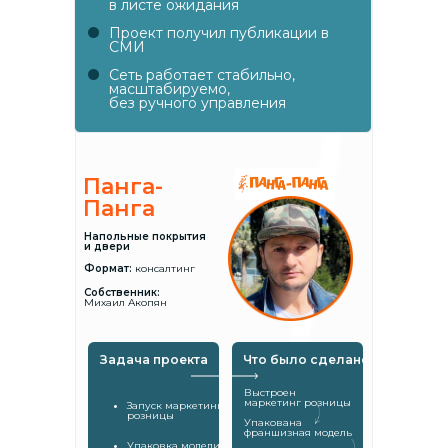
в листе ожидания
Проект получил публикации в
СМИ
Сеть работает стабильно,
масштабируемо,
без ручного управления
Панга-
Панга
Напольные покрытия
и двери
Формат:
консалтинг
Собственник:
Михаил Акопян
Задача проекта
Что было сделано
Выстроен
маркетинг розницы
Запуск маркетинга
розницы
Упакована
франшизная модель
Упаковка модели