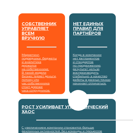
СОБСТВЕННИК
НЕТ ЕДИНЫХ
УПРАВЛЯЕТ
ПРАВИЛ ДЛЯ
ВСЕМ
ПАРТНЁРОВ
ВРУЧНУЮ
Маркетинг,
Когда в компании
подрядчики, бюджеты
нет регламентов
и аналитика
и стандартов
держатся
по продвижению,
на собственнике.
результат нельзя
В такой модели
воспроизводить
бизнес теряет деньги,
стабильно, а качество
потому что
работы в разных точках
час собственника
начинает отличаться.
стоит дороже
часа сотрудников.
РОСТ УСИЛИВАЕТ УПРАВЛЕНЧЕСКИЙ
ХАОС
С увеличением компании становится больше
рекламных активностей. Без команды и процессов