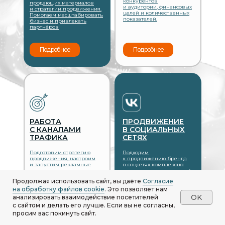
конкурентов
продающих материалов
и аудитории, финансовых
и стратегии продвижения.
целей и количественных
Помогаем масштабировать
показателей.
бизнес и привлекать
партнёров
Подробнее
Подробнее
РАБОТА
ПРОДВИЖЕНИЕ
С КАНАЛАМИ
В СОЦИАЛЬНЫХ
ТРАФИКА
СЕТЯХ
Подготовим стратегию
Подходим
продвижения, настроим
к продвижению бренда
и запустим рекламные
в соцсетях комплексно:
кампании, которые
создаем контент, который
попадут к вашей целевой
помогает завоевать
Продолжая использовать сайт, вы даёте
Согласие
аудитории.
доверие, увеличить
на обработку файлов cookie
. Это позволяет нам
продажи и приносить
прибыль вашему
OK
анализировать взаимодействие посетителей
бизнесу.
с сайтом и делать его лучше. Если вы не согласны,
просим вас покинуть сайт.
Подробнее
Подробнее