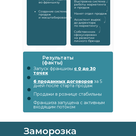
Выстроена система
во франшизу
работы маркетинга
и продаж
Создание системы
Нанят отдел продаж
продаж
и масштабирования
Ассистент вырос
до директора
по маркетингу
Cобственник
сфокусирован
на развитии
личного бренда
Результаты
(факты)
Запуск франшизы
с 0 до 30
точек
6 проданных договоров
за 5
дней после старта продаж
Продажи в рознице стабильны
Франшиза запущена с активным
входящим потоком
Заморозка