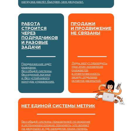
нагрузка растёт быстрее, чем результат.
РАБОТА
ПРОДАЖИ
СТРОИТСЯ
И ПРОДВИЖЕНИЕ
ЧЕРЕЗ
НЕ СВЯЗАНЫ
ПОДРЯДЧИКОВ
И РАЗОВЫЕ
ЗАДАЧИ
Лиды могут приходить,
Продвижение идёт
при этом конверсия
рывками,
снижается,
без общей системы,
а ответственность
без единой логики
между отделами
и без устойчивого
остаётся размытой.
контура управления.
НЕТ ЕДИНОЙ СИСТЕМЫ МЕТРИК
Без общей системы показателей по воронке
и источникам сложно понимать, что влияет
на результат и где находятся точки потерь.